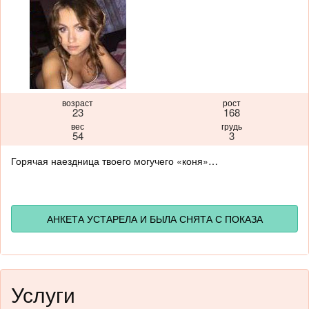
возраст
рост
23
168
вес
грудь
54
3
Горячая наездница твоего могучего «коня»…
АНКЕТА УСТАРЕЛА И БЫЛА СНЯТА С ПОКАЗА
Услуги